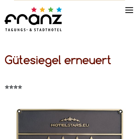
Gütesiegel erneuert
Bei der aktuellen Zertifizierung hat das Hotel Franz im Dezember ganz souverän wieder die Kategorie 4 Sterne ⭐️⭐️⭐️⭐️ erreicht. Das ganze inklusive Team freut sich und ist stolz auf diesen schönen Lohn für die engagierte Arbeit für unser barrierefreies Hotel.