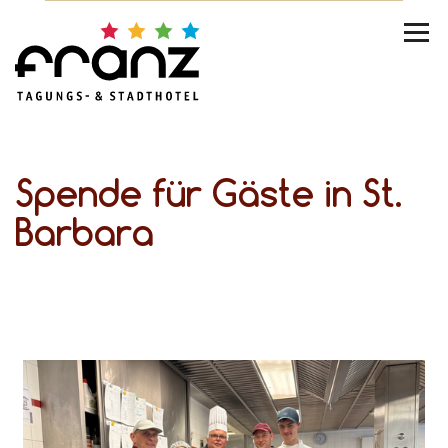
Spende für Gäste in St.
Barbara
Einmal im Monat wird bei uns nicht nur für die eigenen Gäste gekocht. Unser inklusives Küchenteam bereitet dann auch ein leckeres Mittagsmahl für die Gäste der Kirche St. Barbara in Essen-Kray zu. Das Essen wird dort an Bedürftige verteilt.