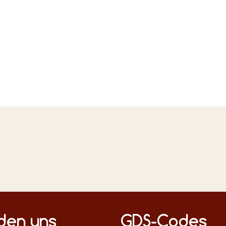
n Medien
nden uns
GDS-Codes