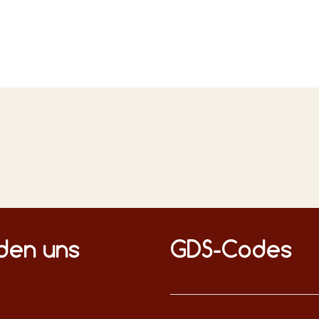
n Medien
nden uns
GDS-Codes