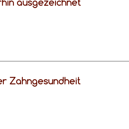
rhin ausgezeichnet
er Zahngesundheit