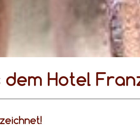
s dem Hotel Fran
zeichnet!