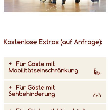
für unterschiedliche Bedürfnisse gibt, beraten wir Sie gerne bei der Auswahl Ihres Zimmers.
Kostenlose Extras (auf Anfrage):
Für Gäste mit
Mobilitätseinschränkung
Für Gäste mit
Sehbehinderung