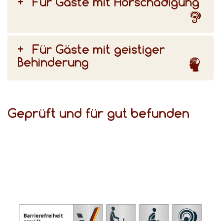
Für Gäste mit Hörschädigung
Für Gäste mit geistiger
Behinderung
Geprüft und für gut befunden
(DSFT) bezeugen den hohen Komfort für Gäste mit Behinderungen.