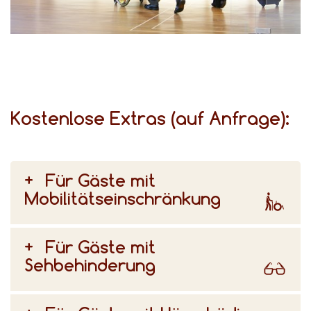
für unterschiedliche Bedürfnisse gibt, beraten wir Sie gerne bei der Auswahl Ihres Zimmers.
Kostenlose Extras (auf Anfrage):
Für Gäste mit
Mobilitätseinschränkung
Für Gäste mit
Sehbehinderung