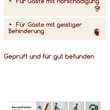
Für Gäste mit Hörschädigung
Für Gäste mit geistiger
Behinderung
Geprüft und für gut befunden
(DSFT) bezeugen den hohen Komfort für Gäste mit Behinderungen.