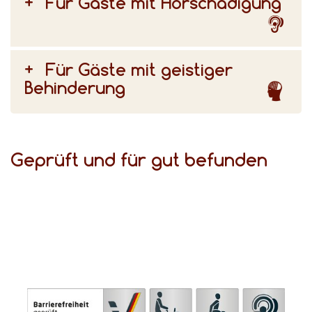
Für Gäste mit Hörschädigung
Für Gäste mit geistiger
Behinderung
Geprüft und für gut befunden
(DSFT) bezeugen den hohen Komfort für Gäste mit Behinderungen.