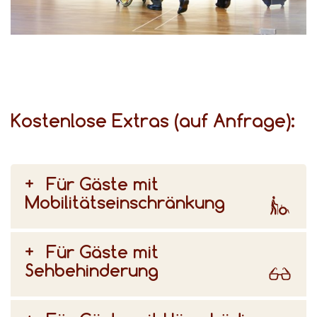
für unterschiedliche Bedürfnisse gibt, beraten wir Sie gerne bei der Auswahl Ihres Zimmers.
Kostenlose Extras (auf Anfrage):
Für Gäste mit
Mobilitätseinschränkung
Für Gäste mit
Sehbehinderung