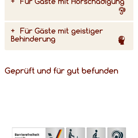
Für Gäste mit Hörschädigung
Für Gäste mit geistiger
Behinderung
Geprüft und für gut befunden
(DSFT) bezeugen den hohen Komfort für Gäste mit Behinderungen.