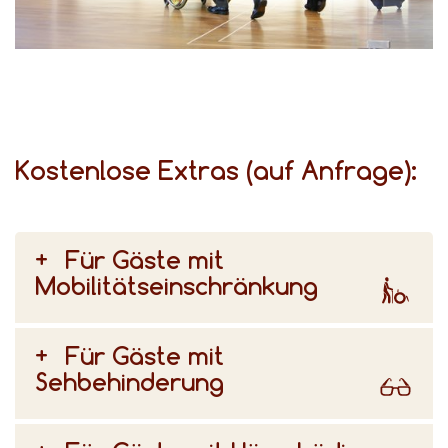
für unterschiedliche Bedürfnisse gibt, beraten wir Sie gerne bei der Auswahl Ihres Zimmers.
Kostenlose Extras (auf Anfrage):
Für Gäste mit
Mobilitätseinschränkung
Für Gäste mit
Sehbehinderung