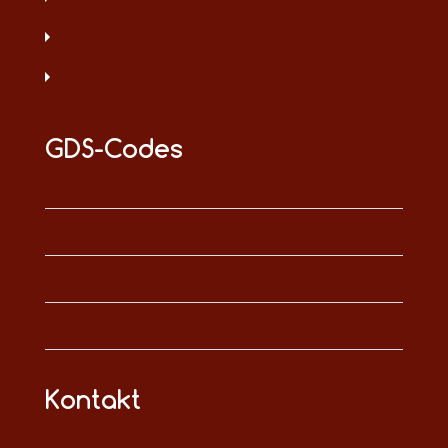
GDS-Codes
Kontakt