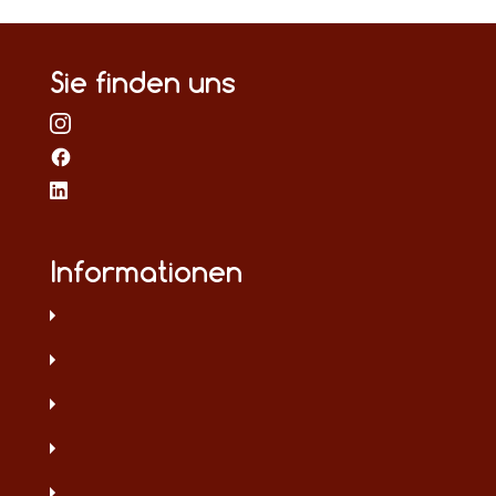
Sie finden uns
Informationen