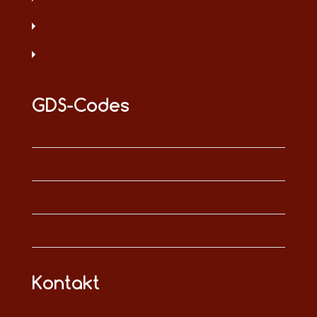
GDS-Codes
Kontakt