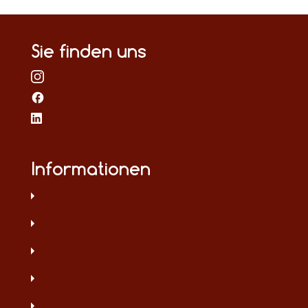
Sie finden uns
Informationen