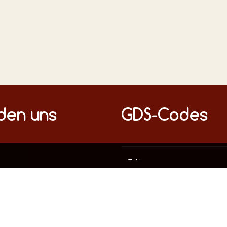
nden uns
GDS-Codes
Diese Webseite verwendet ausschließlich technisch notwendige Cookies, um die fehlerfreie Funktion sicherzustellen.
Datenschutz
Impressum
mationen