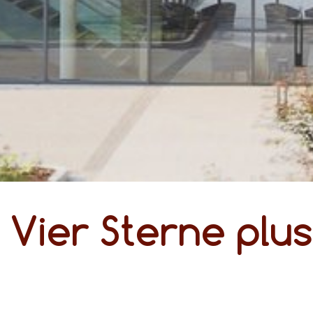
Vier Sterne plus
einfach wohlfühlen