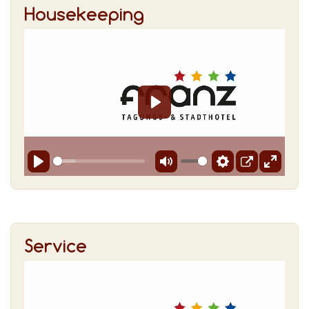
House­kee­ping
Service