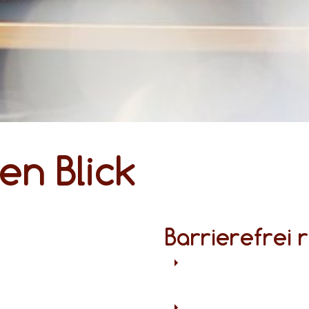
en Blick
Barrierefrei 
in allen Bereichen sorgt für besonderen Komfort – auch für Gäste mit sperrigem Gepäck, Kinderwagen oder Rollator