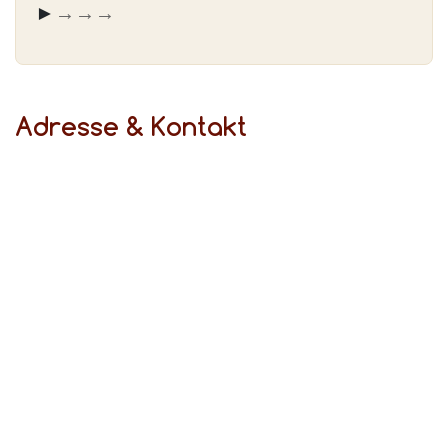
► Fahren Sie von der
→ Oberschlesienstr.
→ Vollmerstr.
→ Schwanenbuschstr.
Adresse & Kontakt