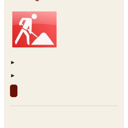
► Wenn Sie
►