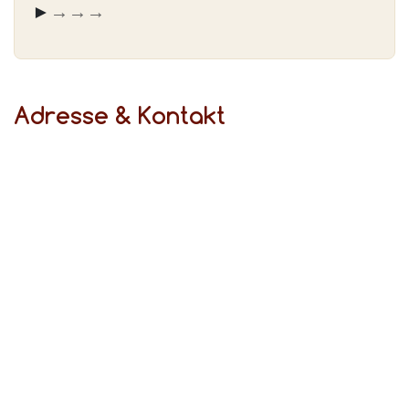
► Fahren Sie von der
→ Oberschlesienstr.
→ Vollmerstr.
→ Schwanenbuschstr.
Adresse & Kontakt