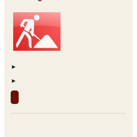
► Wenn Sie
►