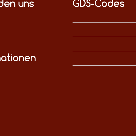
nden uns
GDS-Codes
mationen