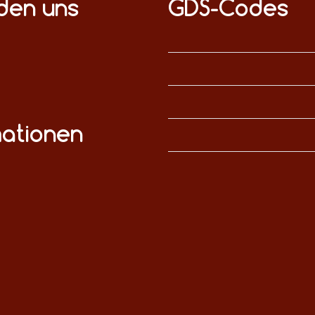
nden uns
GDS-Codes
mationen