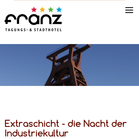
Ex­tra­schicht - die Nacht der
In­dus­trie­kul­tur