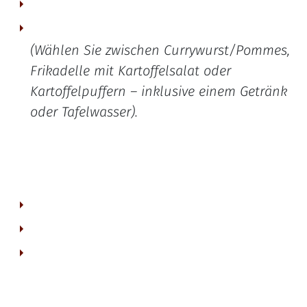
typisches Ruhrgebiet-Abendessen für 2 Personen.
(Wählen Sie zwischen Currywurst/Pommes,
Frikadelle mit Kartoffelsalat oder
Kartoffelpuffern – inklusive einem Getränk
oder Tafelwasser).
Sport & Pool: Kostenfreier Eintritt in unser fußläufig entferntes Sportzentrum Ruhr mit Schwimmbad und Fitnessbereich.