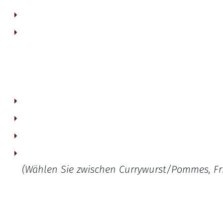
typisches Ruhrgebiet-Abendessen für 2 Personen.
(Wählen Sie zwischen Currywurst/Pommes, Frik