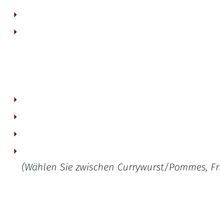
typisches Ruhrgebiet-Abendessen für 2 Personen.
(Wählen Sie zwischen Currywurst/Pommes, Frik