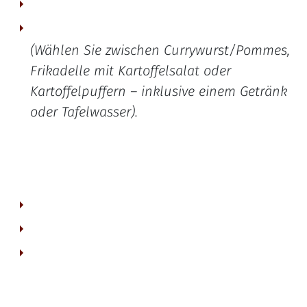
typisches Ruhrgebiet-Abendessen für 2 Personen.
(Wählen Sie zwischen Currywurst/Pommes,
Frikadelle mit Kartoffelsalat oder
Kartoffelpuffern – inklusive einem Getränk
oder Tafelwasser).
Sport & Pool: Kostenfreier Eintritt in unser fußläufig entferntes Sportzentrum Ruhr mit Schwimmbad und Fitnessbereich.