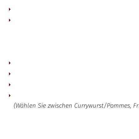
typisches Ruhrgebiet-Abendessen für 2 Personen.
(Wählen Sie zwischen Currywurst/Pommes, Frik