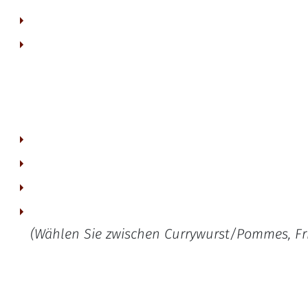
typisches Ruhrgebiet-Abendessen für 2 Personen.
(Wählen Sie zwischen Currywurst/Pommes, Frik