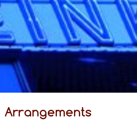
Ar­ran­ge­ments