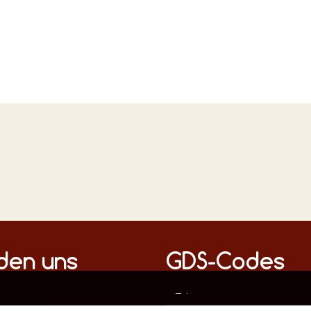
n Medien
nden uns
GDS-Codes
Diese Webseite verwendet ausschließlich technisch notwendige Cookies, um die fehlerfreie Funktion sicherzustellen.
Datenschutz
Impressum