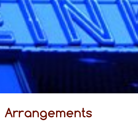
Ar­ran­ge­ments