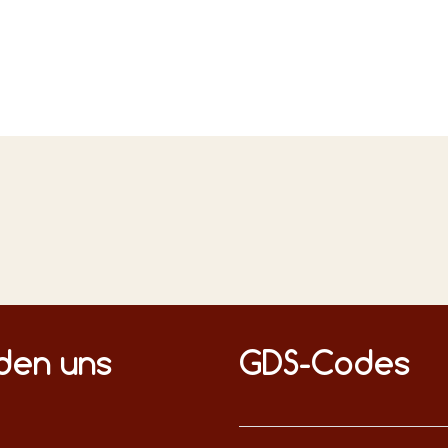
n Medien
nden uns
GDS-Codes