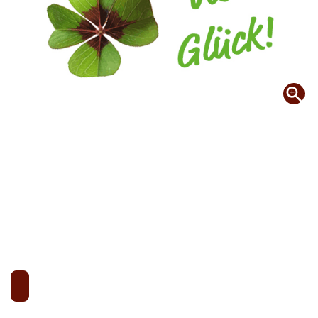
Mögen Sie Musicals? Dann gibt es jetzt im Advent ein spannendes Gewinnspiel für Sie, an dem auch das Hotel Franz beteiligt ist:
gestartet, bei der es Karten für viele verschiedene Muscials zu gewinnen gibt. Damit das Ganze eine runde Sache ist, gehört eine Hotel-Übernachtung für die Musicalbesucher gleich mit dazu.