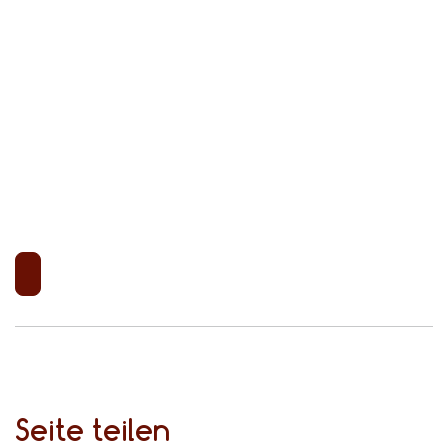
langfristig gesünder
Seite teilen