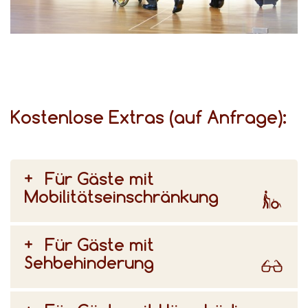
für unterschiedliche Bedürfnisse gibt, beraten wir Sie gerne bei der Auswahl Ihres Zimmers.
Kostenlose Extras (auf Anfrage):
Für Gäste mit
Mobilitätseinschränkung
Für Gäste mit
Sehbehinderung