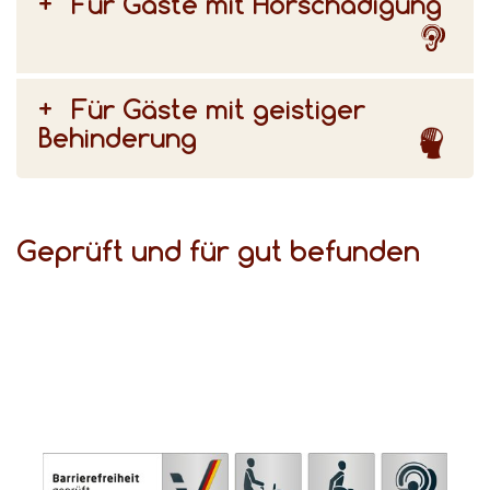
Für Gäste mit Hörschädigung
Für Gäste mit geistiger
Behinderung
Geprüft und für gut befunden
(DSFT) bezeugen den hohen Komfort für Gäste mit Behinderungen.