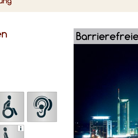
rung
en
Barrierefreie