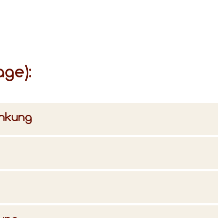
age):
änkung