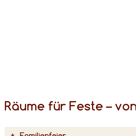
Wir sorgen für den passenden Rahmen, unterstützen Sie bei der individuellen Programmgestaltung, servieren trendiges Fingerfood oder festliche Menüs und machen Ihre Feier mit sorgsam ausgewählten Details zum unvergesslichen Erlebnis.
Räume für Feste – von
Familienfeier