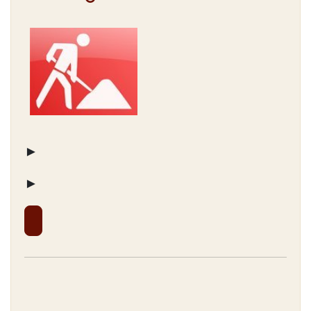
► Wenn Sie
►