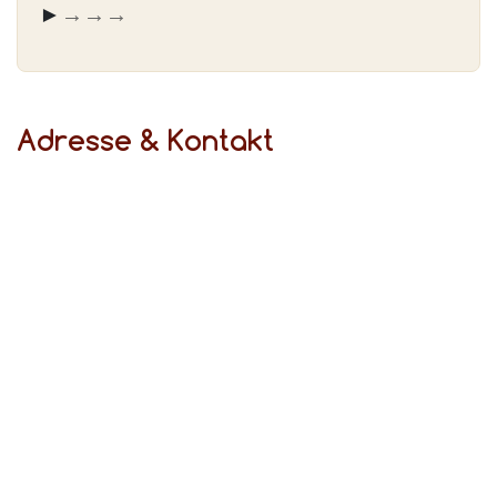
► Fahren Sie von der
→ Oberschlesienstr.
→ Vollmerstr.
→ Schwanenbuschstr.
Adresse & Kontakt