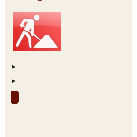
► Wenn Sie
►