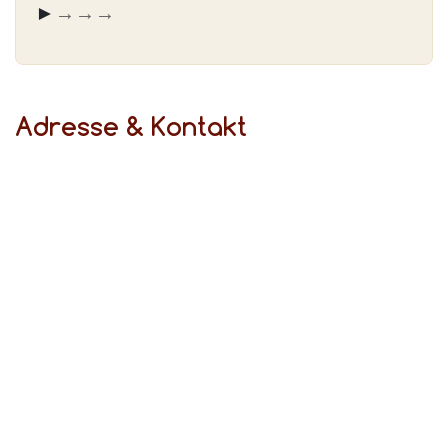
► Fahren Sie von der
→ Oberschlesienstr.
→ Vollmerstr.
→ Schwanenbuschstr.
Adresse & Kontakt