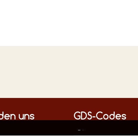
n Medien
nden uns
GDS-Codes
Diese Webseite verwendet ausschließlich technisch notwendige Cookies, um die fehlerfreie Funktion sicherzustellen.
Datenschutz
Impressum