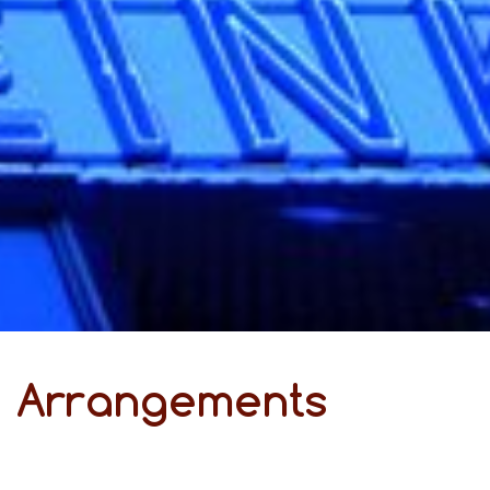
Ar­ran­ge­ments