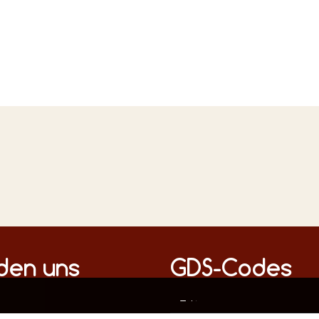
n Medien
nden uns
GDS-Codes
Diese Webseite verwendet ausschließlich technisch notwendige Cookies, um die fehlerfreie Funktion sicherzustellen.
Datenschutz
Impressum