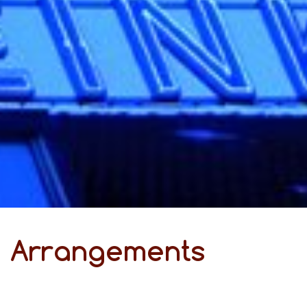
Ar­ran­ge­ments