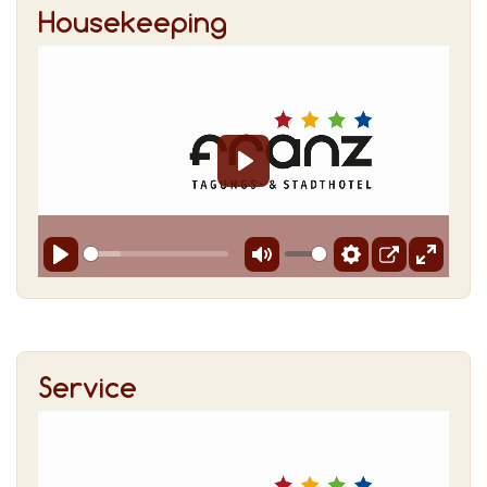
House­kee­ping
Service