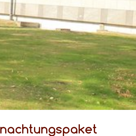
­nach­tungs­pa­ket