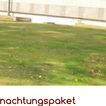
­nach­tungs­pa­ket