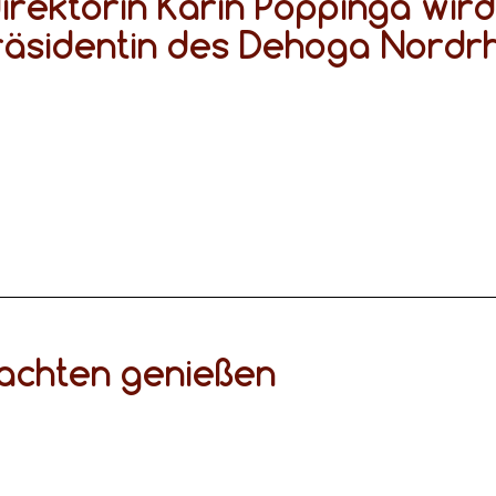
irektorin Karin Poppinga wird
räsidentin des Dehoga Nordr
achten genießen