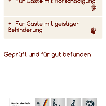
Für Gäste mit Hörschädigung
Für Gäste mit geistiger
Behinderung
Geprüft und für gut befunden
(DSFT) bezeugen den hohen Komfort für Gäste mit Behinderungen.