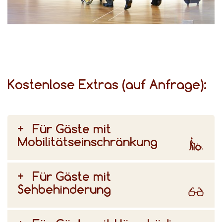
für unterschiedliche Bedürfnisse gibt, beraten wir Sie gerne bei der Auswahl Ihres Zimmers.
Kostenlose Extras (auf Anfrage):
Für Gäste mit
Mobilitätseinschränkung
Für Gäste mit
Sehbehinderung