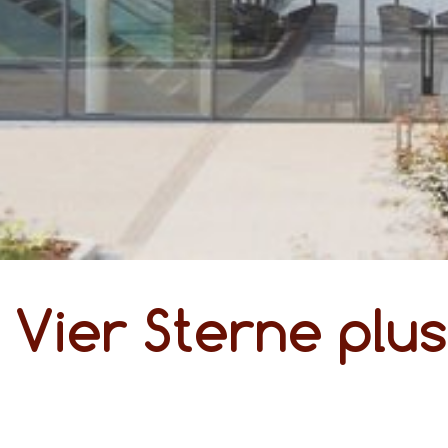
Vier Sterne plus
einfach wohlfühlen