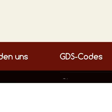
nden uns
GDS-Codes
Diese Webseite verwendet ausschließlich technisch notwendige Cookies, um die fehlerfreie Funktion sicherzustellen.
Datenschutz
Impressum
mationen