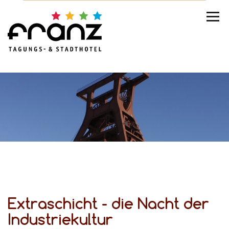
Ex­tra­schicht - die Nacht der
In­dus­trie­kul­tur