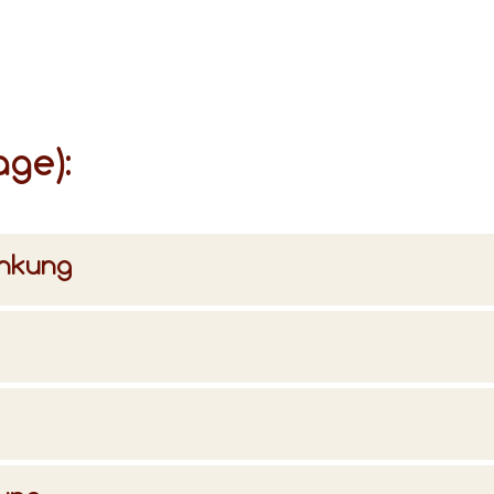
age):
änkung