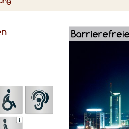
rung
en
Barrierefreie