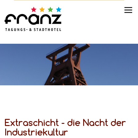
Ex­tra­schicht - die Nacht der
In­dus­trie­kul­tur