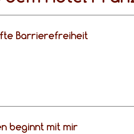
te Barrierefreiheit
n beginnt mit mir