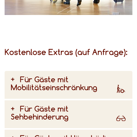
für unterschiedliche Bedürfnisse gibt, beraten wir Sie gerne bei der Auswahl Ihres Zimmers.
Kostenlose Extras (auf Anfrage):
Für Gäste mit
Mobilitätseinschränkung
Für Gäste mit
Sehbehinderung