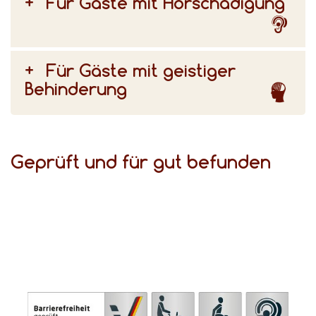
Für Gäste mit Hörschädigung
Für Gäste mit geistiger
Behinderung
Geprüft und für gut befunden
(DSFT) bezeugen den hohen Komfort für Gäste mit Behinderungen.